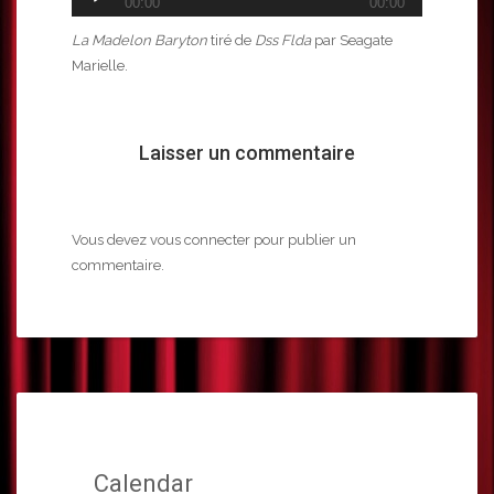
00:00
00:00
audio
La Madelon Baryton
tiré de
Dss Flda
par Seagate
Marielle.
Laisser un commentaire
Vous devez
vous connecter
pour publier un
commentaire.
Calendar