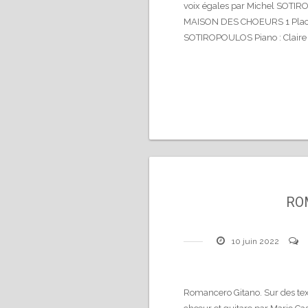
voix égales par Michel SOTI
MAISON DES CHOEURS 1 Place 
SOTIROPOULOS Piano : Claire
RO
10 juin 2022
Romancero Gitano. Sur des tex