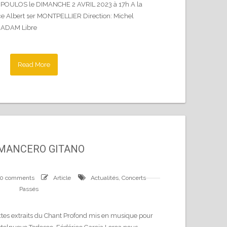
ROPOULOS le DIMANCHE 2 AVRIL 2023 à 17h A la
Albert 1er MONTPELLIER Direction: Michel
 ADAM Libre
Read More
MANCERO GITANO
0 comments
Article
Actualités
,
Concerts
Passés
tes extraits du Chant Profond mis en musique pour