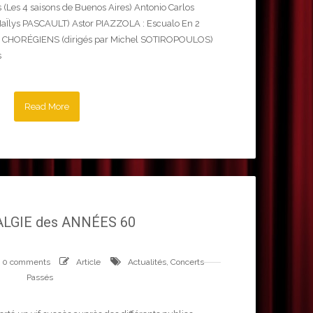
 (Les 4 saisons de Buenos Aires) Antonio Carlos
MaÏlys PASCAULT) Astor PIAZZOLA : Escualo En 2
es CHORÉGIENS (dirigés par Michel SOTIROPOULOS)
s
Read More
LGIE des ANNÉES 60
0 comments
Article
Actualités
,
Concerts
Passés