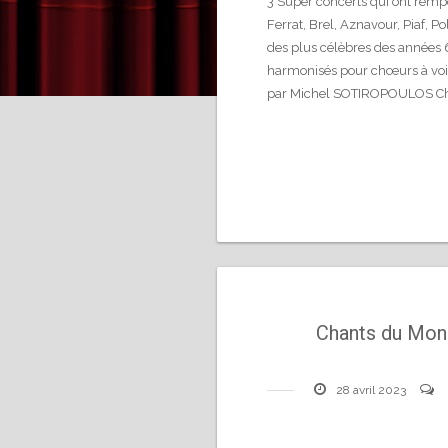
3 Super concerts qui ont rempo
Ferrat, Brel, Aznavour, Piaf, P
des plus célèbres des années 60
harmonisés pour chœurs à vo
par Michel SOTIROPOULOS Ch
Chants du Mon
28 avril 2023