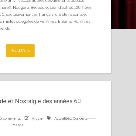
rté un vif succès auprès des différents publics.
olnareff, Nougaro, Bécaud et bien d’autres….28 Titres
, exclusivement en français, ont été re écrits et
ix mixtes ou égales de Femmes, Enfants, Hommes
ef du
Read More
de et Nostalgie des années 60
0 comments
Article
Actualités
,
Concerts
Passés