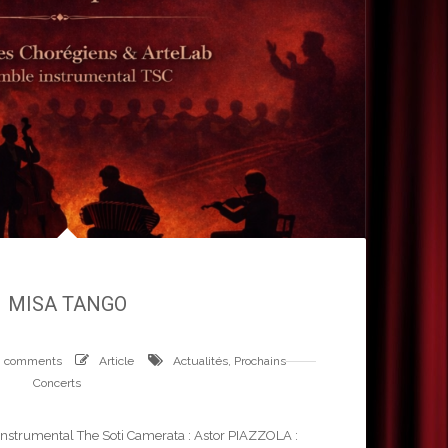
MISA TANGO
0 comments
Article
Actualités
,
Prochains
Concerts
 instrumental The Soti Camerata : Astor PIAZZOLA :