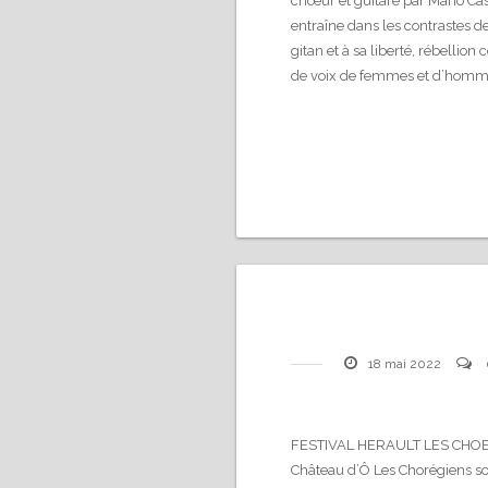
chœur et guitare par Mario Ca
entraîne dans les contrastes
gitan et à sa liberté, rébellion 
de voix de femmes et d’homm
18 mai 2022
FESTIVAL HERAULT LES CHOEUR
Château d’Ô Les Chorégiens s