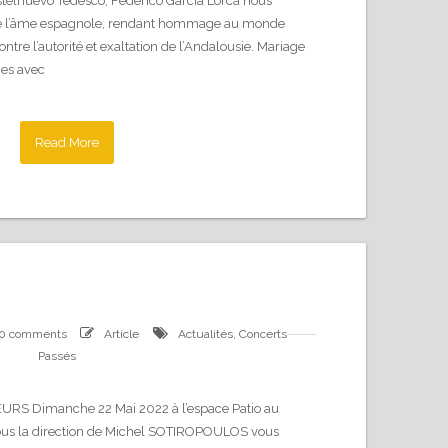
stelnuevo Tedesco, Fédérico Garcia Lorca nous
 de l’âme espagnole, rendant hommage au monde
contre l’autorité et exaltation de l’Andalousie. Mariage
es avec
Read More
0 comments
Article
Actualités
,
Concerts
Passés
S Dimanche 22 Mai 2022 à l’espace Patio au
ous la direction de Michel SOTIROPOULOS vous