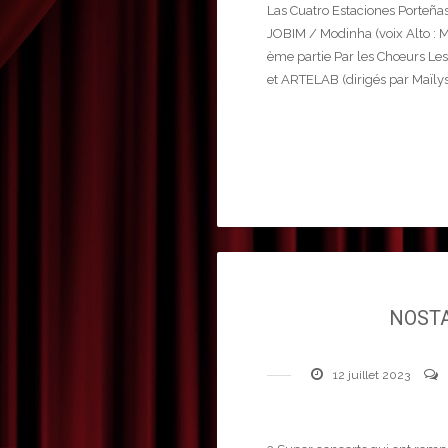
Las Cuatro Estaciones Porteñas
JOBIM / Modinha (voix Alto : 
ème partie Par les Chœurs L
et ARTELAB (dirigés par Maïly
NOSTA
12 juillet 2023