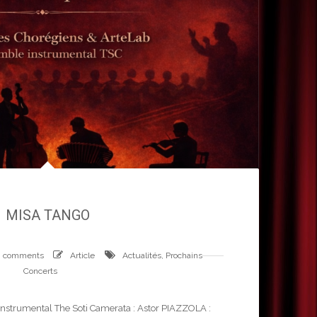
MISA TANGO
0 comments
Article
Actualités
,
Prochains
Concerts
 instrumental The Soti Camerata : Astor PIAZZOLA :