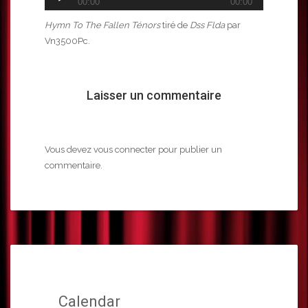
00:00
00:00
audio
Hymn To The Fallen Ténors
tiré de
Dss Flda
par
Vn3500Pc.
Laisser un commentaire
Vous devez
vous connecter
pour publier un
commentaire.
Calendar