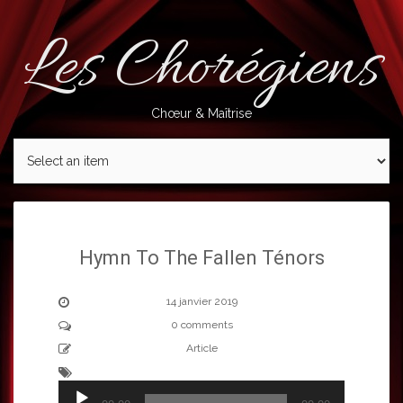
Skip
to
Les Chorégiens
content
Chœur & Maîtrise
Hymn To The Fallen Ténors
14 janvier 2019
0 comments
Article
Lecteur