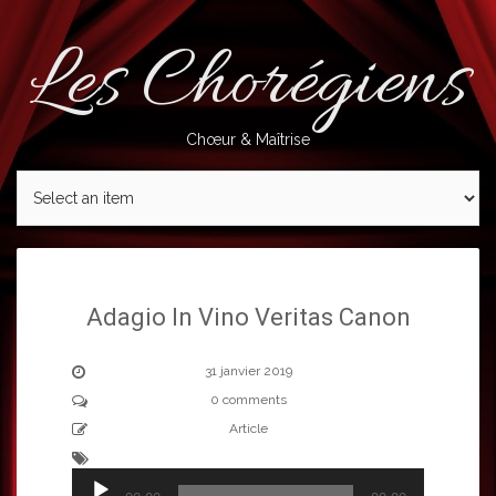
Skip
to
Les Chorégiens
content
Chœur & Maîtrise
Adagio In Vino Veritas Canon
31 janvier 2019
0 comments
Article
Lecteur