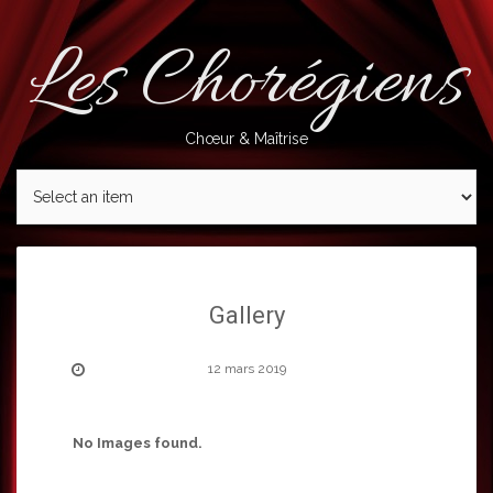
Skip
to
Les Chorégiens
content
Chœur & Maîtrise
Gallery
12 mars 2019
No Images found.