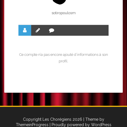
sotiropoulosm
Ce compte n’a pas encore ajouté d’informations à son
profil.
Copyright Les Chorégiens 2026
| Theme by
ThemeinProgress
| Proudly powered by WordPress