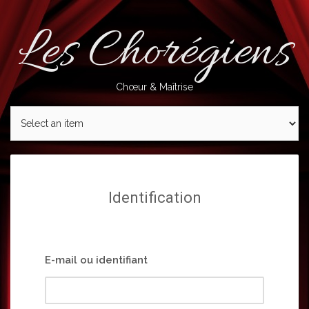
Skip
to
Les Chorégiens
content
Chœur & Maîtrise
Identification
E-mail ou identifiant