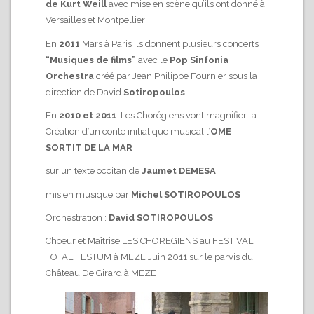
de Kurt Weill
avec mise en scène qu’ils ont donné à
Versailles et Montpellier
En
2011
Mars à Paris ils donnent plusieurs concerts
“Musiques de films”
avec le
Pop Sinfonia
Orchestra
créé par Jean Philippe Fournier sous la
direction de David
Sotiropoulos
En
2010 et 2011
Les Chorégiens vont magnifier la
Création d’un conte initiatique musical l’
OME
SORTIT DE LA MAR
sur un texte occitan de
Jaumet DEMESA
mis en musique par
Michel SOTIROPOULOS
Orchestration :
David SOTIROPOULOS
Choeur et Maîtrise LES CHOREGIENS au FESTIVAL
TOTAL FESTUM à MEZE Juin 2011 sur le parvis du
Château De Girard à MEZE