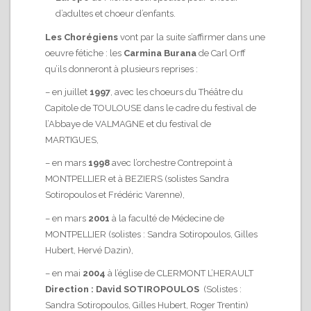
d’adultes et choeur d’enfants.
Les Chorégiens
vont par la suite s’affirmer dans une
oeuvre fétiche : les
Carmina Burana
de Carl Orff
qu’ils donneront à plusieurs reprises :
– en juillet
1997
, avec les choeurs du Théâtre du
Capitole de TOULOUSE dans le cadre du festival de
l’Abbaye de VALMAGNE et du festival de
MARTIGUES,
– en mars
1998
avec l’orchestre Contrepoint à
MONTPELLIER et à BEZIERS (solistes Sandra
Sotiropoulos et Frédéric Varenne),
– en mars
2001
à la faculté de Médecine de
MONTPELLIER (solistes : Sandra Sotiropoulos, Gilles
Hubert, Hervé Dazin),
– en mai
2004
à l’église de CLERMONT L’HERAULT
Direction : David SOTIROPOULOS
(Solistes :
Sandra Sotiropoulos, Gilles Hubert, Roger Trentin)