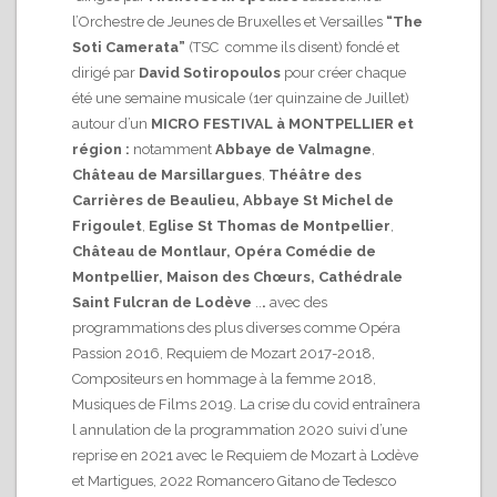
l’Orchestre de Jeunes de Bruxelles et Versailles
“The
Soti Camerata”
(TSC comme ils disent) fondé et
dirigé par
David Sotiropoulos
pour créer chaque
été une semaine musicale (1er quinzaine de Juillet)
autour d’un
MICRO FESTIVAL à MONTPELLIER et
région :
notamment
Abbaye de Valmagne
,
Château
de Marsillargues
,
Théâtre des
Carrières de Beaulieu,
Abbaye St Michel de
Frigoulet
,
Eglise St Thomas de Montpellier
,
Château de Montlaur, Opéra Comédie de
Montpellier, Maison des Chœurs, Cathédrale
Saint Fulcran de Lodève
..
.
avec des
programmations des plus diverses comme Opéra
Passion 2016, Requiem de Mozart 2017-2018,
Compositeurs en hommage à la femme 2018,
Musiques de Films 2019. La crise du covid entraînera
l annulation de la programmation 2020 suivi d’une
reprise en 2021 avec le Requiem de Mozart à Lodève
et Martigues, 2022 Romancero Gitano de Tedesco