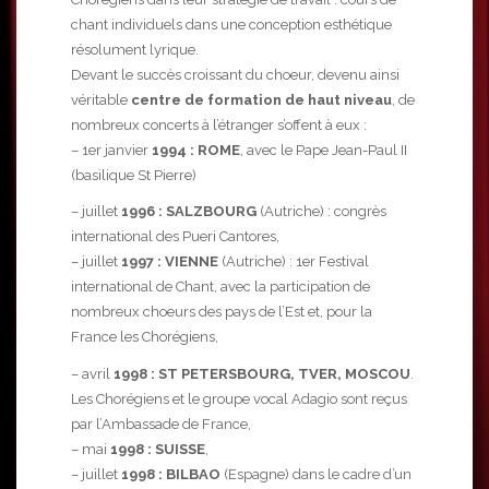
chant individuels dans une conception esthétique
résolument lyrique.
Devant le succès croissant du choeur, devenu ainsi
véritable
centre de formation de haut niveau
, de
nombreux concerts à l’étranger s’offent à eux :
– 1er janvier
1994 : ROME
, avec le Pape Jean-Paul II
(basilique St Pierre)
– juillet
1996 : SALZBOURG
(Autriche) : congrès
international des Pueri Cantores,
– juillet
1997 : VIENNE
(Autriche) : 1er Festival
international de Chant, avec la participation de
nombreux choeurs des pays de l’Est et, pour la
France les Chorégiens,
– avril
1998 : ST PETERSBOURG, TVER, MOSCOU
.
Les Chorégiens et le groupe vocal
Adagio
sont reçus
par l’Ambassade de France,
– mai
1998 : SUISSE
,
– juillet
1998 : BILBAO
(Espagne) dans le cadre d’un