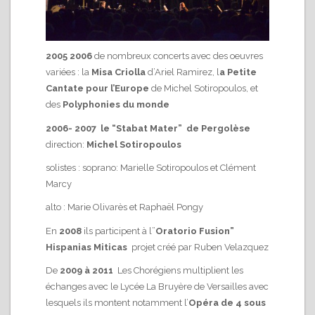
2005 2006
de nombreux concerts avec des oeuvres
variées : la
Misa Criolla
d’Ariel Ramirez, l
a Petite
Cantate pour l’Europe
de Michel Sotiropoulos, et
des
Polyphonies du monde
2006- 2007 le “Stabat Mater” de
Pergolèse
direction:
Michel Sotiropoulos
solistes : soprano: Marielle Sotiropoulos et Clément
Marcy
alto : Marie Olivarès et Raphaël Pongy
En
2008
ils participent à l”
Oratorio Fusion”
Hispanias Miticas
projet créé par Ruben Velazquez
De
2009 à 2011
Les Chorégiens multiplient les
échanges avec le Lycée La Bruyère de Versailles avec
lesquels ils montent notamment l’
Opéra de 4 sous