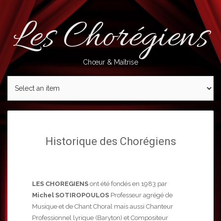
Skip
to
Les Chorégiens
content
Chœur & Maîtrise
Historique des Chorégiens
LES CHOREGIENS
ont été fondés en 1983 par
Michel SOTIROPOULOS
Professeur agrégé de
Musique et de Chant Choral mais aussi Chanteur
Professionnel lyrique (Baryton) et Compositeur